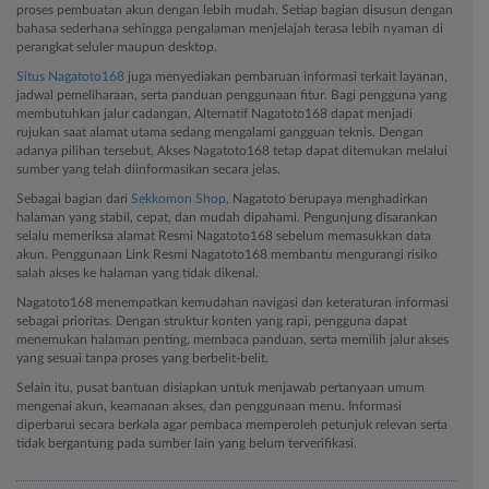
proses pembuatan akun dengan lebih mudah. Setiap bagian disusun dengan
bahasa sederhana sehingga pengalaman menjelajah terasa lebih nyaman di
perangkat seluler maupun desktop.
Situs Nagatoto168
juga menyediakan pembaruan informasi terkait layanan,
jadwal pemeliharaan, serta panduan penggunaan fitur. Bagi pengguna yang
membutuhkan jalur cadangan, Alternatif Nagatoto168 dapat menjadi
rujukan saat alamat utama sedang mengalami gangguan teknis. Dengan
adanya pilihan tersebut, Akses Nagatoto168 tetap dapat ditemukan melalui
sumber yang telah diinformasikan secara jelas.
Sebagai bagian dari
Sekkomon Shop
, Nagatoto berupaya menghadirkan
halaman yang stabil, cepat, dan mudah dipahami. Pengunjung disarankan
selalu memeriksa alamat Resmi Nagatoto168 sebelum memasukkan data
akun. Penggunaan Link Resmi Nagatoto168 membantu mengurangi risiko
salah akses ke halaman yang tidak dikenal.
Nagatoto168 menempatkan kemudahan navigasi dan keteraturan informasi
sebagai prioritas. Dengan struktur konten yang rapi, pengguna dapat
menemukan halaman penting, membaca panduan, serta memilih jalur akses
yang sesuai tanpa proses yang berbelit-belit.
Selain itu, pusat bantuan disiapkan untuk menjawab pertanyaan umum
mengenai akun, keamanan akses, dan penggunaan menu. Informasi
diperbarui secara berkala agar pembaca memperoleh petunjuk relevan serta
tidak bergantung pada sumber lain yang belum terverifikasi.