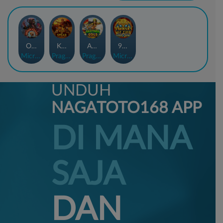
Orphan Organ
King Of Spears
Anaconda Gold
9 Masks of Fire™ HyperSpins™
MicroGaming
Pragmatic Play
Pragmatic Play
MicroGaming
UNDUH
NAGATOTO168 APP
DI MANA
SAJA
DAN