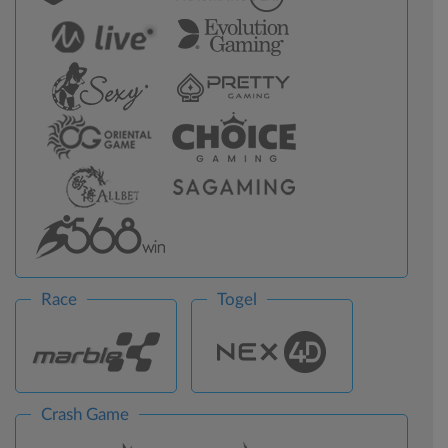
Race
Togel
Crash Game