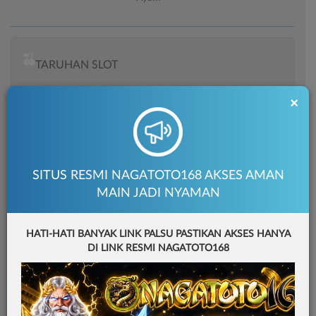
TARUHAN SLOT
Penyedia slot online dengan beragam pilihan game menarik yang
×
memudahkan pemain untuk mencapai jackpot
TARUHAN OLAHRAGA
SITUS RESMI NAGATOTO168 AKSES AMAN
Sportsbook Gaming Platform Terbaik menawarkan lebih banyak game,
MAIN JADI NYAMAN
odds yang lebih tinggi, dan menyediakan pilihan yang lebih banyak
untuk pemain.
HATI-HATI BANYAK LINK PALSU PASTIKAN AKSES HANYA
DI LINK RESMI NAGATOTO168
TARUHAN LIVE KASINO
Platform Pilihan bagi perusahaan-perusahaan terbaik di dunia, dengan
pilihan variasi game terbanyak