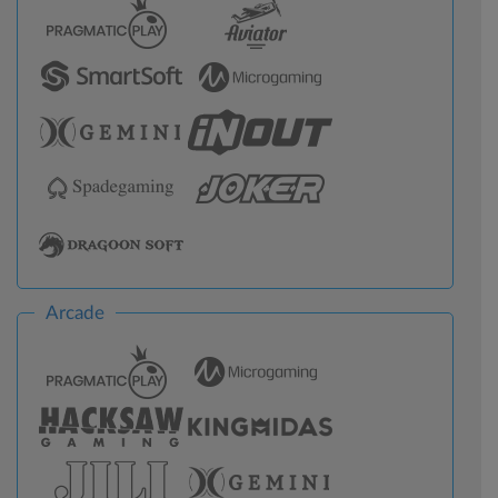
Arcade