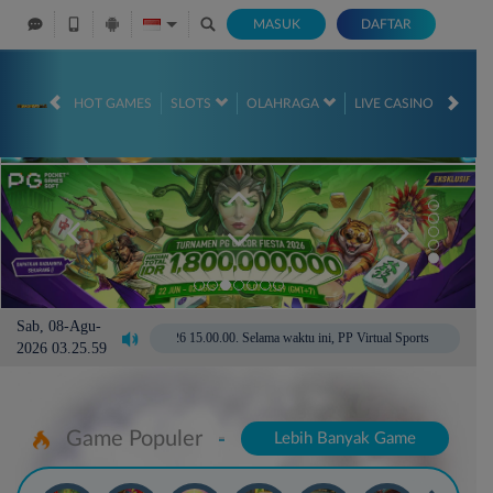
MASUK
DAFTAR
HOT GAMES
SLOTS
OLAHRAGA
LIVE CASINO
RA
Sab, 08-Agu-
i 15.00.00 sampai 30-Sep-2026 15.00.00. Selama waktu ini, PP Virtual Sports permainan tid
2026 03.26.00
Game Populer
Lebih Banyak Game