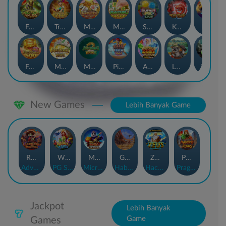
Fury of Anubis
Treasures of Aztec
Mahjong Legend
Mahjong MaxWin
Super PK
Koi Gate
Mahjong Magic
Fortune Gems 500
Mahjong Ways
Mahjong Ways 2
Pirate Quest 1000
Almighty Zeus Wilds Link&Merge
Le Fisherman
The Crypt
New Games
Lebih Banyak Game
Rhapsody of Muertos
Wings of Iguazu
Mighty Panda
Glory Of Rome
Ze Zeus
Pandemic Rising
AdvantPlay
PG Soft
MicroGaming
Habanero
Hacksaw
Pragmatic Play
Jackpot
Lebih Banyak
Game
Games