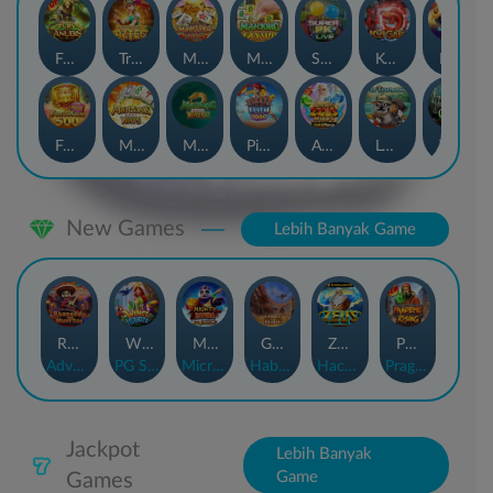
Fury of Anubis
Treasures of Aztec
Mahjong Legend
Mahjong MaxWin
Super PK
Koi Gate
Mahjong Magic
Fortune Gems 500
Mahjong Ways
Mahjong Ways 2
Pirate Quest 1000
Almighty Zeus Wilds Link&Merge
Le Fisherman
The Crypt
New Games
Lebih Banyak Game
Rhapsody of Muertos
Wings of Iguazu
Mighty Panda
Glory Of Rome
Ze Zeus
Pandemic Rising
AdvantPlay
PG Soft
MicroGaming
Habanero
Hacksaw
Pragmatic Play
Jackpot
Lebih Banyak
Game
Games