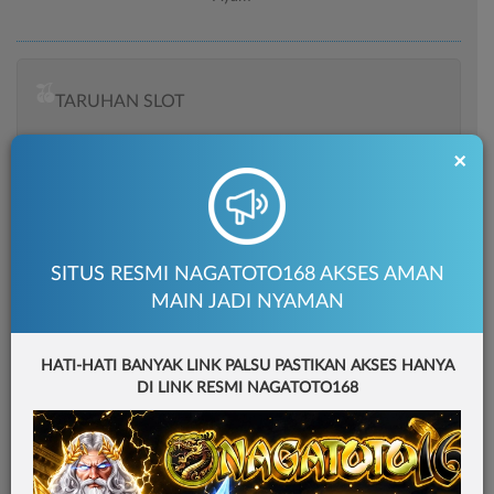
TARUHAN SLOT
Penyedia slot online dengan beragam pilihan game menarik yang
×
memudahkan pemain untuk mencapai jackpot
TARUHAN OLAHRAGA
SITUS RESMI NAGATOTO168 AKSES AMAN
Sportsbook Gaming Platform Terbaik menawarkan lebih banyak game,
MAIN JADI NYAMAN
odds yang lebih tinggi, dan menyediakan pilihan yang lebih banyak
untuk pemain.
HATI-HATI BANYAK LINK PALSU PASTIKAN AKSES HANYA
DI LINK RESMI NAGATOTO168
TARUHAN LIVE KASINO
Platform Pilihan bagi perusahaan-perusahaan terbaik di dunia, dengan
pilihan variasi game terbanyak