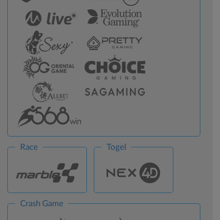
Race
Togel
Crash Game