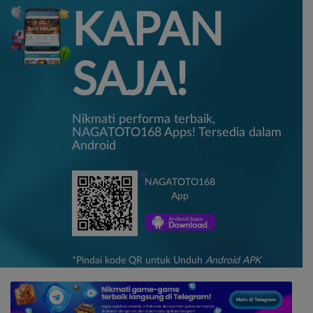
KAPAN
SAJA!
Nikmati performa terbaik,
NAGATOTO168 Apps! Tersedia dalam
Android
NAGATOTO168
App
*Pindai kode QR untuk Unduh
Android APK