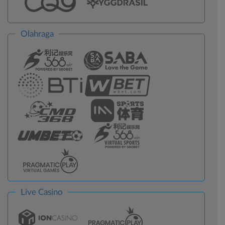
Olahraga
Live Casino