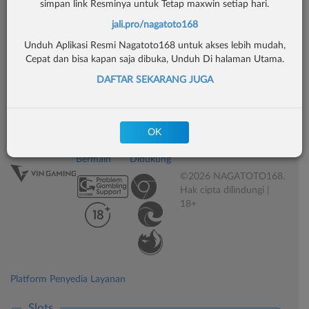
penarikan tidak dapat diproses
simpan link Resminya untuk Tetap maxwin setiap hari.
jali.pro/nagatoto168
Deposit
Penarikan
Unduh Aplikasi Resmi Nagatoto168 untuk akses lebih mudah,
Cepat dan bisa kapan saja dibuka, Unduh Di halaman Utama.
Rata-rata 2
Rata-rata 3
Menit
Menit
DAFTAR SEKARANG JUGA
Bersertifikasi
Tanggung
Browser
OK
Dari
Jawab
Yang
Bermain
Didukung
©2026 NAGATOTO168.
Hak cipta dilindungi |
18+
Platform Penyedia Layanan
Slots