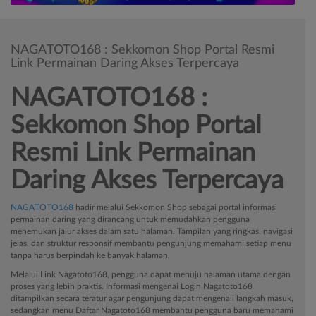
NAGATOTO168 : Sekkomon Shop Portal Resmi
Link Permainan Daring Akses Terpercaya
NAGATOTO168 :
Sekkomon Shop Portal
Resmi Link Permainan
Daring Akses Terpercaya
NAGATOTO168
hadir melalui Sekkomon Shop sebagai portal informasi
permainan daring yang dirancang untuk memudahkan pengguna
menemukan jalur akses dalam satu halaman. Tampilan yang ringkas, navigasi
jelas, dan struktur responsif membantu pengunjung memahami setiap menu
tanpa harus berpindah ke banyak halaman.
Melalui Link Nagatoto168, pengguna dapat menuju halaman utama dengan
proses yang lebih praktis. Informasi mengenai Login Nagatoto168
ditampilkan secara teratur agar pengunjung dapat mengenali langkah masuk,
sedangkan menu Daftar Nagatoto168 membantu pengguna baru memahami