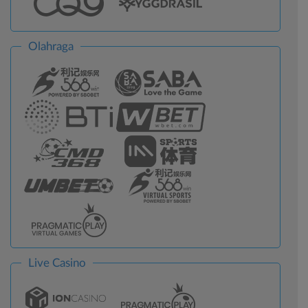
Olahraga
Live Casino