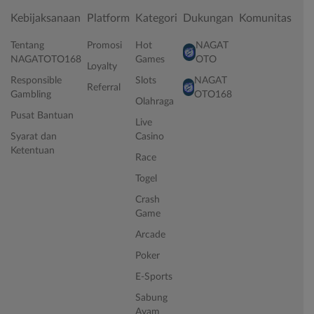
Kebijaksanaan
Platform
Kategori
Dukungan
Komunitas
Tentang
Promosi
Hot
NAGAT
NAGATOTO168
Games
OTO
Loyalty
Responsible
Slots
NAGAT
Referral
Gambling
OTO168
Olahraga
Pusat Bantuan
Live
Syarat dan
Casino
Ketentuan
Race
Togel
Crash
Game
Arcade
Poker
E-Sports
Sabung
Ayam