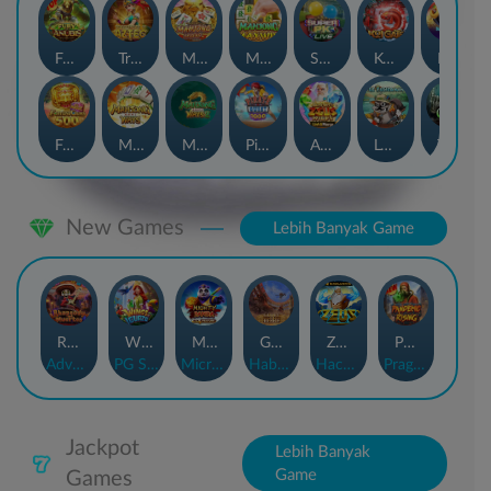
Fury of Anubis
Treasures of Aztec
Mahjong Legend
Mahjong MaxWin
Super PK
Koi Gate
Mahjong Magic
Fortune Gems 500
Mahjong Ways
Mahjong Ways 2
Pirate Quest 1000
Almighty Zeus Wilds Link&Merge
Le Fisherman
The Crypt
New Games
Lebih Banyak Game
Rhapsody of Muertos
Wings of Iguazu
Mighty Panda
Glory Of Rome
Ze Zeus
Pandemic Rising
AdvantPlay
PG Soft
MicroGaming
Habanero
Hacksaw
Pragmatic Play
Jackpot
Lebih Banyak
Game
Games