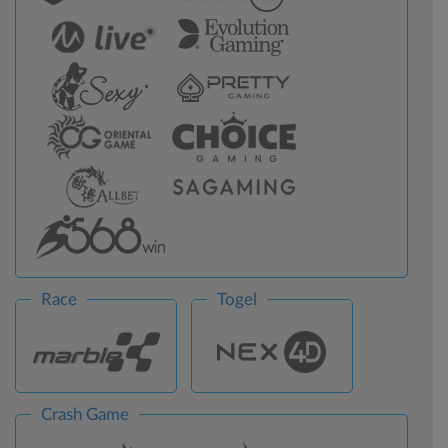
Race
Togel
Crash Game