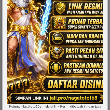
TARUHAN TOGEL
Platform togel yang menarik dari perusahan terbaik di dunia yang
menawarkan hadiah kemenangan besar
Kujungi Nagatoto168 melalui link Resmi dibawah ini dan juga
* Selama bank maintenance dan bank offline deposit dan