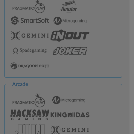
Arcade