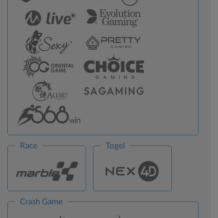
Race
Togel
Crash Game