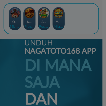
Orphan Organ
King Of Spears
Anaconda Gold
9 Masks of Fire™ HyperSpins™
MicroGaming
Pragmatic Play
Pragmatic Play
MicroGaming
UNDUH
NAGATOTO168 APP
DI MANA
SAJA
DAN