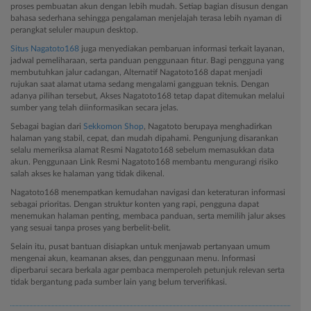
proses pembuatan akun dengan lebih mudah. Setiap bagian disusun dengan
bahasa sederhana sehingga pengalaman menjelajah terasa lebih nyaman di
perangkat seluler maupun desktop.
Situs Nagatoto168
juga menyediakan pembaruan informasi terkait layanan,
jadwal pemeliharaan, serta panduan penggunaan fitur. Bagi pengguna yang
membutuhkan jalur cadangan, Alternatif Nagatoto168 dapat menjadi
rujukan saat alamat utama sedang mengalami gangguan teknis. Dengan
adanya pilihan tersebut, Akses Nagatoto168 tetap dapat ditemukan melalui
sumber yang telah diinformasikan secara jelas.
Sebagai bagian dari
Sekkomon Shop
, Nagatoto berupaya menghadirkan
halaman yang stabil, cepat, dan mudah dipahami. Pengunjung disarankan
selalu memeriksa alamat Resmi Nagatoto168 sebelum memasukkan data
akun. Penggunaan Link Resmi Nagatoto168 membantu mengurangi risiko
salah akses ke halaman yang tidak dikenal.
Nagatoto168 menempatkan kemudahan navigasi dan keteraturan informasi
sebagai prioritas. Dengan struktur konten yang rapi, pengguna dapat
menemukan halaman penting, membaca panduan, serta memilih jalur akses
yang sesuai tanpa proses yang berbelit-belit.
Selain itu, pusat bantuan disiapkan untuk menjawab pertanyaan umum
mengenai akun, keamanan akses, dan penggunaan menu. Informasi
diperbarui secara berkala agar pembaca memperoleh petunjuk relevan serta
tidak bergantung pada sumber lain yang belum terverifikasi.